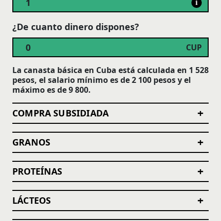
i
¿De cuanto dinero dispones?
CUP
La canasta básica en Cuba está calculada en 1 528
pesos, el salario mínimo es de 2 100 pesos y el
máximo es de 9 800.
+
COMPRA SUBSIDIADA
+
GRANOS
+
PROTEÍNAS
+
LÁCTEOS